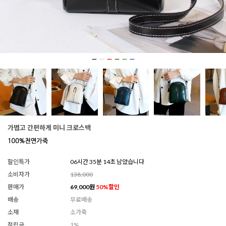
가볍고 간편하게 미니 크로스백
할인특가
06시간 35분 11초 남았습니다
소비자가
138,000
판매가
69,000
원
50
%할인
배송
무료배송
소재
소가죽
적립금
1%