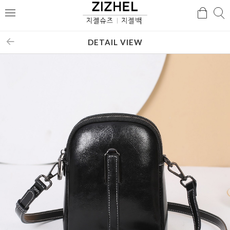
검
검
메
색
색
뉴
DETAIL VIEW