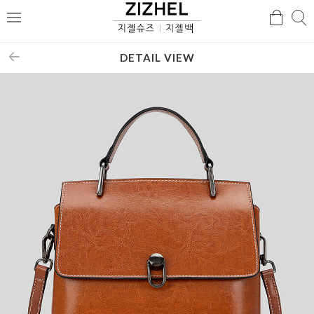
검
검
메
색
색
뉴
DETAIL VIEW