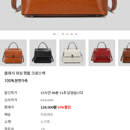
클래식 워싱 핸들 크로스백
할인특가
15시간 48분 09초 남았습니다
소비자가
256,000
판매가
128,000
원
50
%할인
배송
무료배송
소재
소가죽
적립금
1%