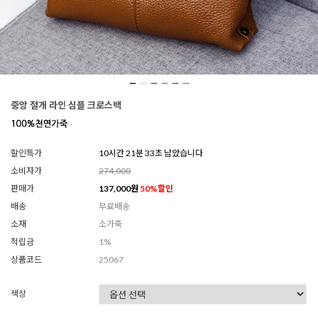
중앙 절개 라인 심플 크로스백
할인특가
10시간 21분 30초 남았습니다
소비자가
274,000
판매가
137,000
원
50
%할인
배송
무료배송
소재
소가죽
적립금
1%
상품코드
25067
색상