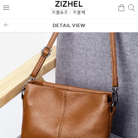
검
검
메
색
색
뉴
DETAIL VIEW