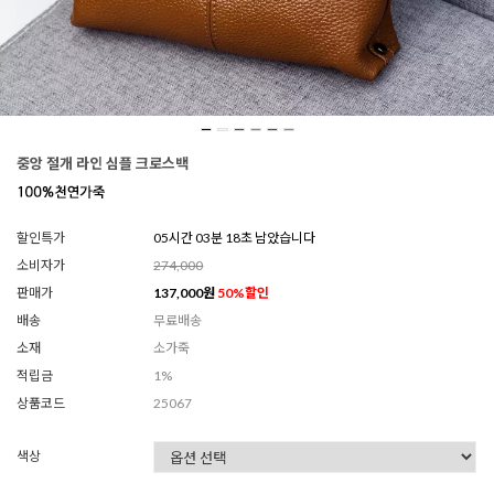
중앙 절개 라인 심플 크로스백
할인특가
05시간 03분 15초 남았습니다
소비자가
274,000
판매가
137,000
원
50
%할인
배송
무료배송
소재
소가죽
적립금
1%
상품코드
25067
색상