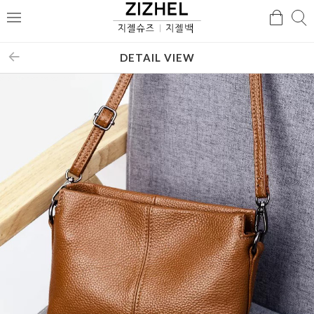
검
검
메
색
색
뉴
DETAIL VIEW