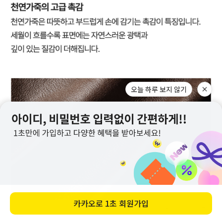
오늘 하루 보지 않기
카카오로
1초 회원가입
메뉴
홈
찜
장바구니
앱다운
마이