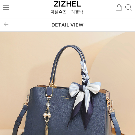
검
검
메
색
색
뉴
DETAIL VIEW