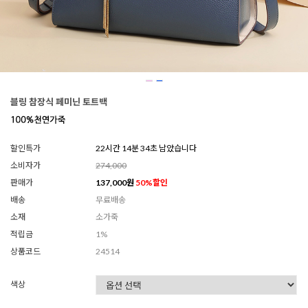
블링 참장식 페미닌 토트백
할인특가
22시간 14분 31초 남았습니다
소비자가
274,000
판매가
137,000
원
50
%할인
배송
무료배송
소재
소가죽
적립금
1%
상품코드
24514
색상