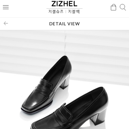
검
검
메
색
색
뉴
DETAIL VIEW