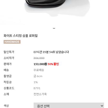
화이트 스티칭 심플 로퍼힐
할인특가
07시간 35분 53초 남았습니다
소비자가
306,000
판매가
153,000
원
50
%할인
배송
무료배송
촬영굽
굽 6cm
적립금
1%
상품코드
8791
소재
천연소가죽
색상