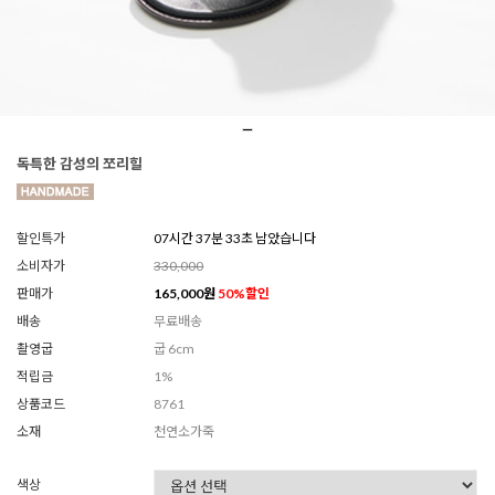
독특한 감성의 쪼리힐
할인특가
07시간 37분 31초 남았습니다
소비자가
330,000
판매가
165,000
원
50
%할인
배송
무료배송
촬영굽
굽 6cm
적립금
1%
상품코드
8761
소재
천연소가죽
색상