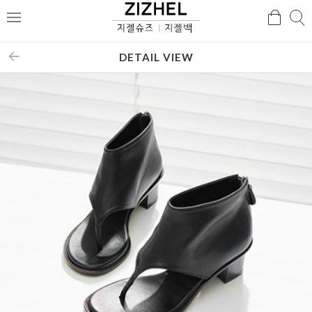
검
검
메
색
색
뉴
DETAIL VIEW