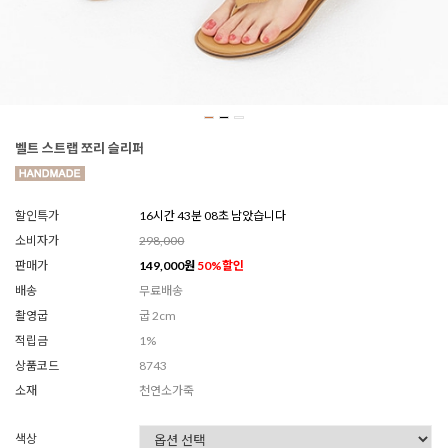
벨트 스트랩 쪼리 슬리퍼
할인특가
16시간 43분 06초 남았습니다
소비자가
298,000
판매가
149,000
원
50
%할인
배송
무료배송
촬영굽
굽 2cm
적립금
1%
상품코드
8743
소재
천연소가죽
색상