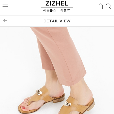
검
검
메
색
색
뉴
DETAIL VIEW