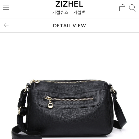
검
검
메
색
색
뉴
DETAIL VIEW