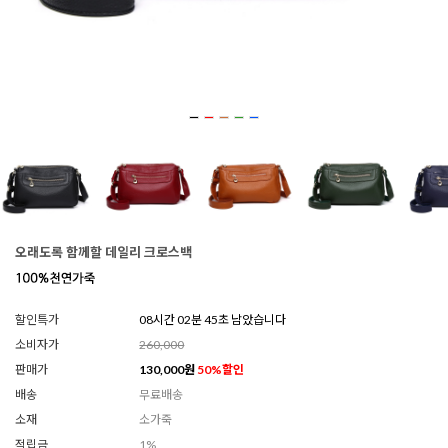
오래도록 함께할 데일리 크로스백
할인특가
08시간 02분 42초 남았습니다
소비자가
260,000
판매가
130,000
원
50
%할인
배송
무료배송
소재
소가죽
적립금
1%