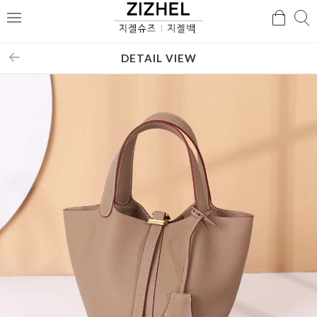
검
검
메
색
색
뉴
DETAIL VIEW