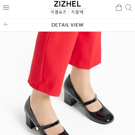
검
검
메
색
색
뉴
DETAIL VIEW