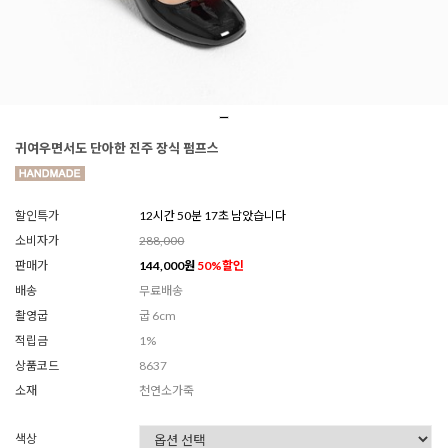
귀여우면서도 단아한 진주 장식 펌프스
할인특가
12시간 50분 15초 남았습니다
소비자가
288,000
판매가
144,000
원
50
%할인
배송
무료배송
촬영굽
굽 6cm
적립금
1%
상품코드
8637
소재
천연소가죽
색상