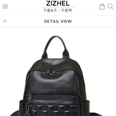
검
검
메
색
색
뉴
DETAIL VIEW