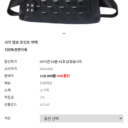
사각 엠보 포인트 백팩
할인특가
05시간 30분 39초 남았습니다
소비자가
236,000
판매가
118,000
원
50
%할인
배송
무료배송
소재
소가죽
적립금
1%
상품코드
63263
색상