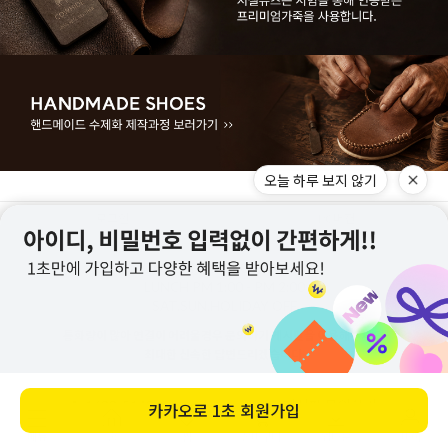
로그인
PC버젼
MON - FRI
AM 11:00 - PM 5:00
LUNCH
PM 1:00 - PM 2:00
SAT,SUN,HOLIDAY
OFF
통화량이 많아 연결이 어려울경우 문의하기 게시판을 이용해주세요.
최대한 신속한 답변드리겠습니다.
1688-5143
게시판 문의하기
메뉴
홈
찜
장바구니
앱다운
마이