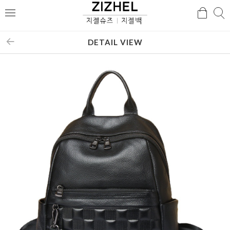
검
검
메
색
색
뉴
DETAIL VIEW