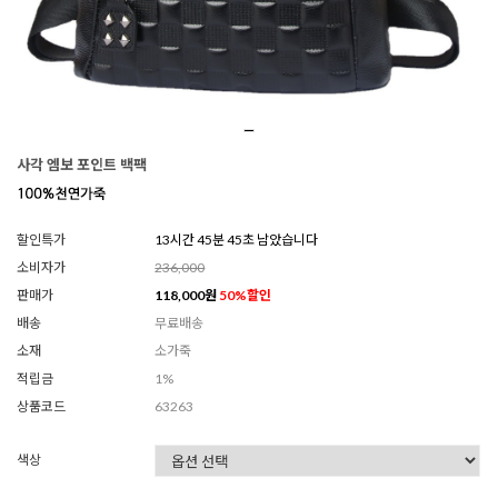
사각 엠보 포인트 백팩
할인특가
13시간 45분 42초 남았습니다
소비자가
236,000
판매가
118,000
원
50
%할인
배송
무료배송
소재
소가죽
적립금
1%
상품코드
63263
색상