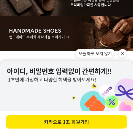
로그인
PC버젼
MON - FRI
AM 11:00 - PM 5:00
LUNCH
PM 1:00 - PM 2:00
SAT,SUN,HOLIDAY
OFF
통화량이 많아 연결이 어려울경우 문의하기 게시판을 이용해주세요.
오늘 하루 보지 않기
최대한 신속한 답변드리겠습니다.
1688-5143
게시판 문의하기
메뉴
홈
찜
장바구니
앱다운
마이