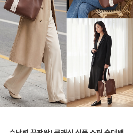
수납력 끝판왕! 클래식 심플 쇼퍼 숄더백