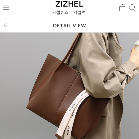
검
검
메
색
색
뉴
DETAIL VIEW