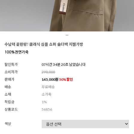
수납력 끝판왕! 클래식 심플 쇼퍼 숄더백 지젤가방
할인특가
07시간 34분 17초 남았습니다
소비자가
290,000
판매가
145,000
원
50
%할인
배송
무료배송
소재
소가죽
적립금
1%
상품코드
56856
색상