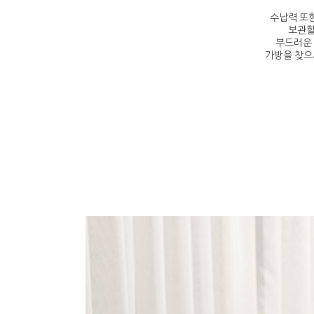
수납력 또
보관할
부드러운
가방을 찾으