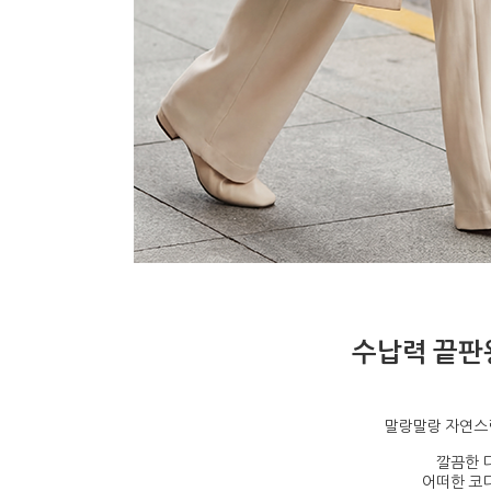
수납력 끝판
말랑말랑 자연스
깔끔한 
어떠한 코