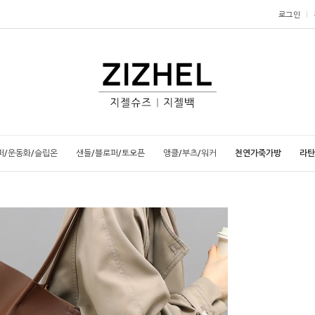
로그인
퍼/운동화/슬립온
샌들/블로퍼/토오픈
앵클/부츠/워커
천연가죽가방
라탄