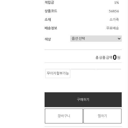
적립금
1%
상품코드
56856
소재
소가죽
배송정보
무료배송
색상
0
총 상품 금액
원
무이자할부가능
구매하기
장바구니
찜하기