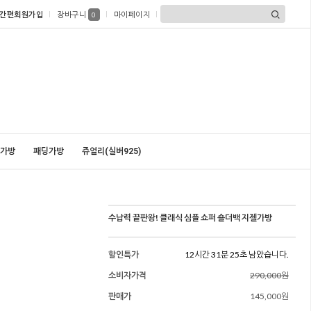
간편회원가입
장바구니
마이페이지
0
가방
패딩가방
쥬얼리(실버925)
수납력 끝판왕! 클래식 심플 쇼퍼 숄더백 지젤가방
할인특가
12시간 31분 23초 남았습니다.
소비자가격
290,000원
판매가
145,000원