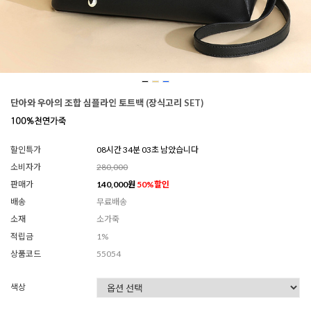
단아와 우아의 조합 심플라인 토트백 (장식고리 SET)
할인특가
08시간 33분 58초 남았습니다
소비자가
280,000
판매가
140,000
원
50
%할인
배송
무료배송
소재
소가죽
적립금
1%
상품코드
55054
색상