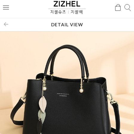
검
검
메
색
색
뉴
DETAIL VIEW