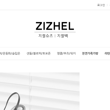
로그인
퍼/운동화/슬립온
샌들/블로퍼/토오픈
앵클/부츠/워커
천연가죽가방
라탄