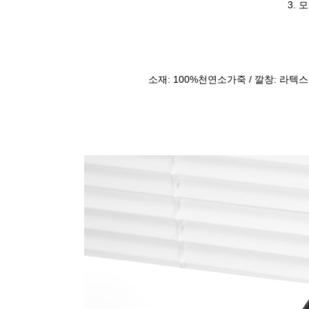
3. 
소재: 100%천연소가죽 / 깔창: 라텍스