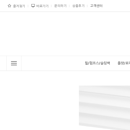
문의하기
상품후기
고객센터
즐겨찾기
바로가기
힐/펌프스/슬링백
플랫/로