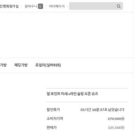
간편회원가입
장바구니
마이페이지
0
가방
패딩가방
쥬얼리(실버925)
앞 포인트 미세 v라인 슬링 오픈 슈즈
할인특가
01시간 16분 36초 남았습니다
소비자가격
270,000원
판매가
135,000원