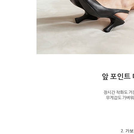
앞 포인트 
장시간 착화도 거
무게감도 가벼워
2. 가보