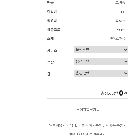
배송
무료배송
적립금
1%
촬영굽
굽8cm
상품코드
9082
소재
천연소가죽
사이즈
색상
굽
0
총 상품 금액
원
무이자할부가능
발볼이넓거나 색상/굽 등 원하시는 변경사항은 주문시
배송메세지에 적어주세요.