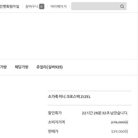
간편회원가입
장바구니
마이페이지
0
가방
패딩가방
쥬얼리(실버925)
소가죽 미니 크로스백 ZIZEL
할인특가
22시간 28분 30초 남았습니다.
소비자가격
278,000원
판매가
139,000원