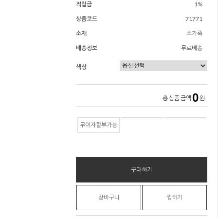
적립금
1%
상품코드
71771
소재
소가죽
배송정보
무료배송
색상
0
총 상품 금액
원
무이자할부가능
구매하기
장바구니
찜하기