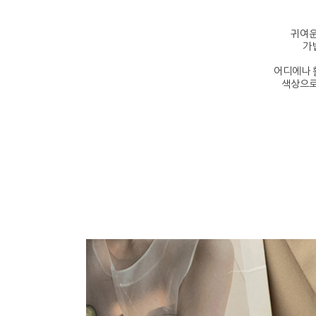
귀여운
가
어디에나 
색상으로