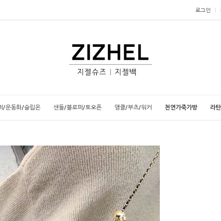
로그인
퍼/운동화/슬립온
샌들/블로퍼/토오픈
앵클/부츠/워커
천연가죽가방
라탄