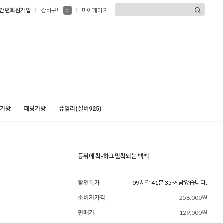
간편회원가입
장바구니
마이페이지
0
가방
패딩가방
쥬얼리(실버925)
등뒤에 착-하고 밀착되는 백팩
할인특가
09시간 41분 33초 남았습니다.
소비자가격
258,000원
판매가
129,000원