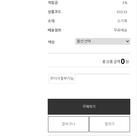
적립금
1%
상품코드
33213
소재
소가죽
배송정보
무료배송
색상
0
총 상품 금액
원
무이자할부가능
구매하기
장바구니
찜하기