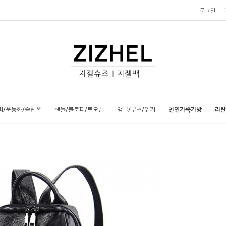
로그인
퍼/운동화/슬립온
샌들/블로퍼/토오픈
앵클/부츠/워커
천연가죽가방
라탄