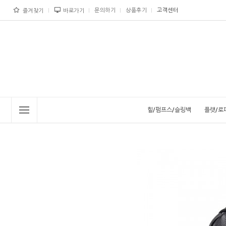
문의하기
상품후기
고객센터
즐겨찾기
바로가기
힐/펌프스/슬링백
플랫/로