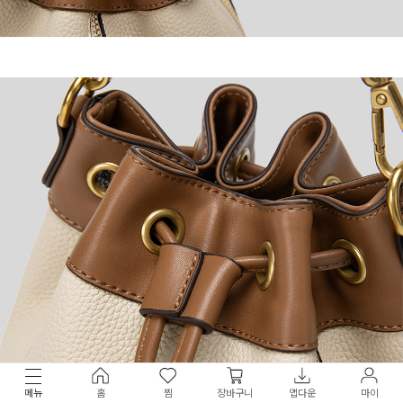
메뉴
홈
찜
장바구니
앱다운
마이