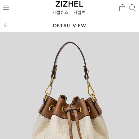
검
검
메
색
색
뉴
DETAIL VIEW