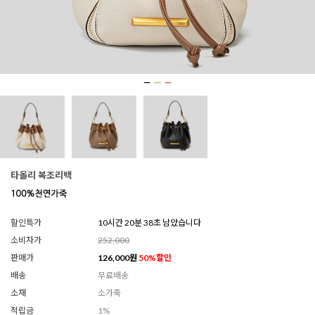
타올리 복조리백
할인특가
10시간 20분 36초 남았습니다
소비자가
252,000
판매가
126,000
원
50
%할인
배송
무료배송
소재
소가죽
적립금
1%