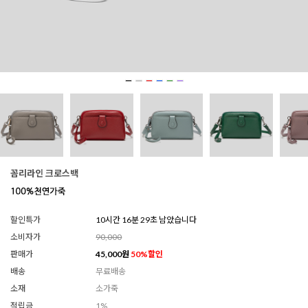
꼼리라인 크로스백
할인특가
10시간 16분 27초 남았습니다
소비자가
90,000
판매가
45,000
원
50
%할인
배송
무료배송
소재
소가죽
적립금
1%