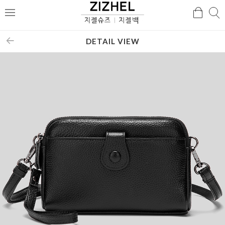
검
검
메
색
색
뉴
DETAIL VIEW