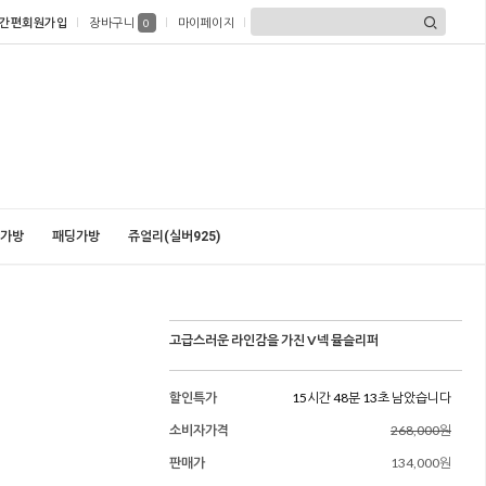
간편회원가입
장바구니
마이페이지
0
가방
패딩가방
쥬얼리(실버925)
고급스러운 라인감을 가진 V넥 뮬슬리퍼
할인특가
15시간 48분 12초 남았습니다
소비자가격
268,000원
판매가
134,000원