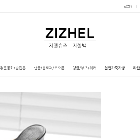
로그인
퍼/운동화/슬립온
샌들/블로퍼/토오픈
앵클/부츠/워커
천연가죽가방
라탄