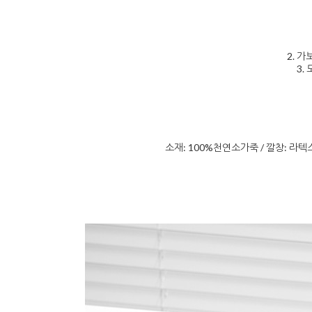
2. 가
3.
소재: 100%천연소가죽 / 깔창: 라텍