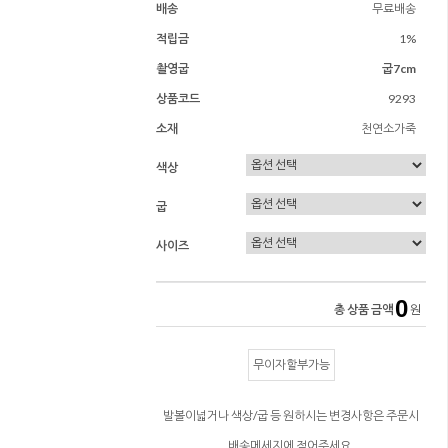
배송
무료배송
적립금
1%
촬영굽
굽7cm
상품코드
9293
소재
천연소가죽
색상
굽
사이즈
0
총 상품 금액
원
무이자할부가능
발볼이넓거나 색상/굽 등 원하시는 변경사항은 주문시
배송메세지에 적어주세요.