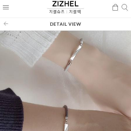
검
검
메
색
색
뉴
DETAIL VIEW