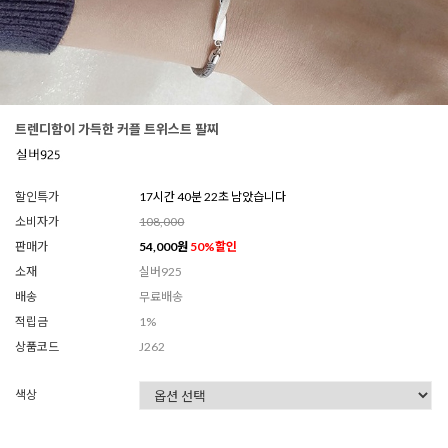
트렌디함이 가득한 커플 트위스트 팔찌
할인특가
17시간 40분 19초 남았습니다
소비자가
108,000
판매가
54,000
원
50
%할인
소재
실버925
배송
무료배송
적립금
1%
상품코드
J262
색상