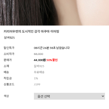
커리어우먼의 도시적인 감각 아쿠아 이어링
할인특가
08시간 26분 56초 남았습니다
소비자가
88,000
판매가
44,000
원
50
%할인
소재
실버925
배송
무료배송
적립금
1%
상품코드
J199
색상