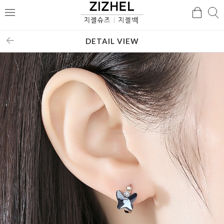
검
검
메
색
색
뉴
DETAIL VIEW