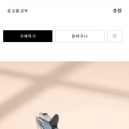
0
원
총 상품 금액
구매하기
장바구니
♡