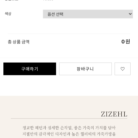
색상
0
원
총 상품 금액
구매하기
장바구니
♡