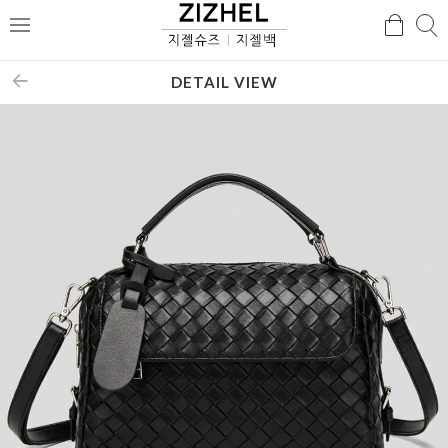
검
검
메
색
색
뉴
DETAIL VIEW