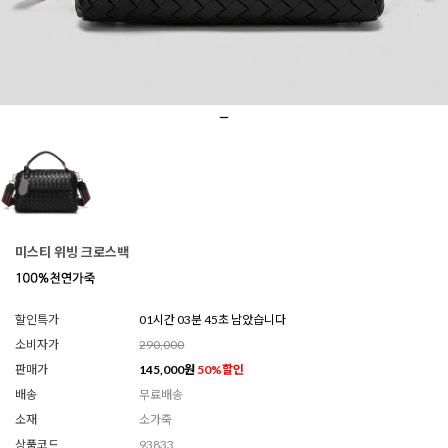
미스티 위빙 크로스백
할인특가
01시간 03분 42초 남았습니다
소비자가
290,000
판매가
145,000
원
50
%할인
배송
무료배송
소재
소가죽
상품코드
93833