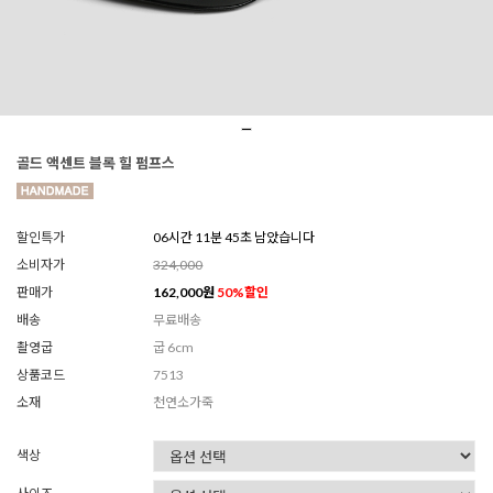
골드 액센트 블록 힐 펌프스
할인특가
06시간 11분 42초 남았습니다
소비자가
324,000
판매가
162,000
원
50
%할인
배송
무료배송
촬영굽
굽 6cm
상품코드
7513
소재
천연소가죽
색상