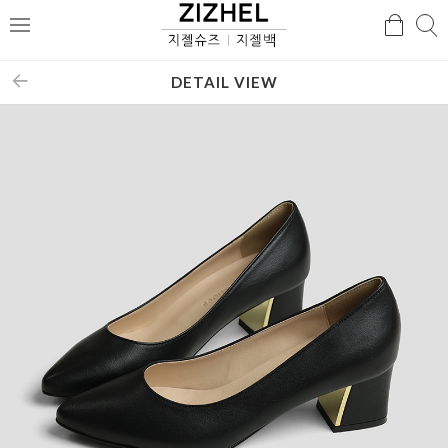
검
검
메
색
색
뉴
DETAIL VIEW