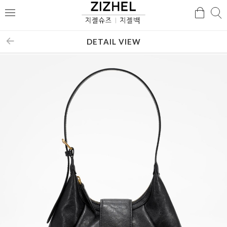
검
검
메
색
색
뉴
DETAIL VIEW