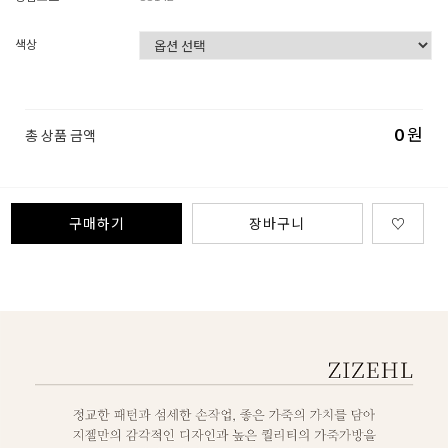
색상
0
원
총 상품 금액
구매하기
장바구니
♡