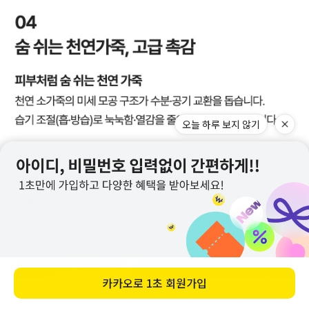
오늘 하루 보지 않기
카카오로
1초 회원가입
메뉴
홈
찜
장바구니
앱다운
마이