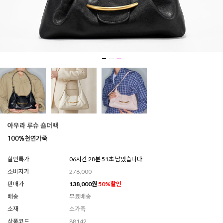
아우라 루슈 숄더백
할인특가
06시간 28분 49초 남았습니다
소비자가
276,000
판매가
138,000
원
50
%할인
배송
무료배송
소재
소가죽
상품코드
88142