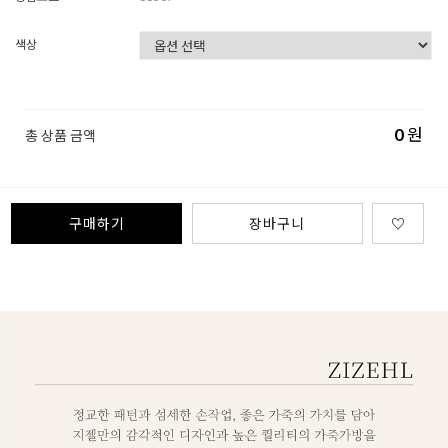
색상
0
원
총 상품 금액
구매하기
장바구니
♡