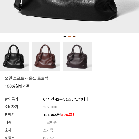
모던 소프트 라운드 토트백
할인특가
04시간 42분 29초 남았습니다
소비자가
282,000
판매가
141,000
원
50
%할인
배송
무료배송
소재
소가죽
상품코드
88367