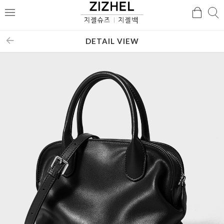
검
검
메
색
색
뉴
DETAIL VIEW