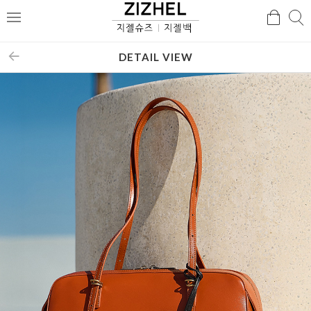
검
검
메
색
색
뉴
DETAIL VIEW