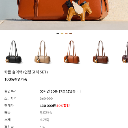
카든 숄더백 (인형 고리 SET)
할인특가
05시간 30분 14초 남았습니다
소비자가
260,000
판매가
130,000
원
50
%할인
배송
무료배송
소재
소가죽
적립금
1%