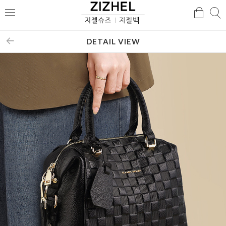
검
검
메
색
색
뉴
DETAIL VIEW