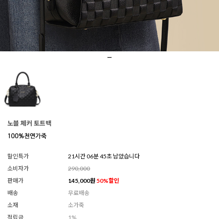
노블 체커 토트백
할인특가
21시간 06분 44초 남았습니다
소비자가
290,000
판매가
145,000
원
50
%할인
배송
무료배송
소재
소가죽
적립금
1%