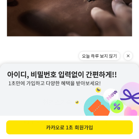
오늘 하루 보지 않기
카카오로
1초 회원가입
메뉴
홈
찜
장바구니
앱다운
마이