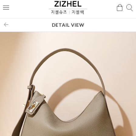
검
검
메
색
색
뉴
DETAIL VIEW