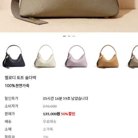
멜로디 토트 숄더백
할인특가
05시간 16분 57초 남았습니다
소비자가
270,000
판매가
135,000
원
50
%할인
배송
무료배송
소재
소가죽
적립금
1%