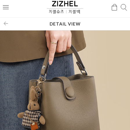
검
검
메
색
색
뉴
DETAIL VIEW