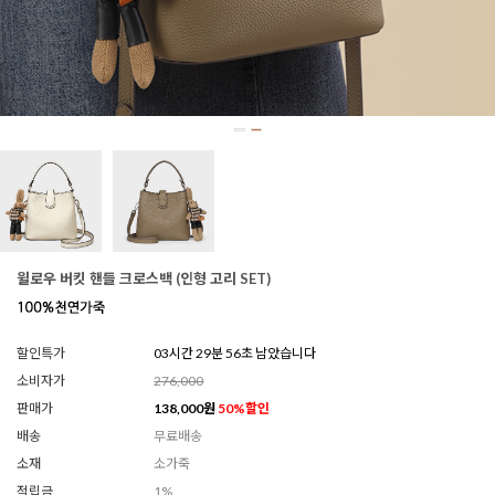
윌로우 버킷 핸들 크로스백 (인형 고리 SET)
할인특가
03시간 29분 54초 남았습니다
소비자가
276,000
판매가
138,000
원
50
%할인
배송
무료배송
소재
소가죽
적립금
1%