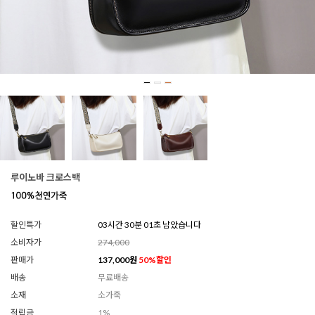
루이노바 크로스백
할인특가
03시간 30분 00초 남았습니다
소비자가
274,000
판매가
137,000
원
50
%할인
배송
무료배송
소재
소가죽
적립금
1%