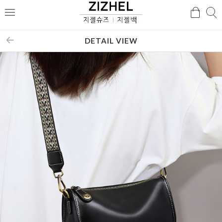
검
검
메
색
색
뉴
DETAIL VIEW