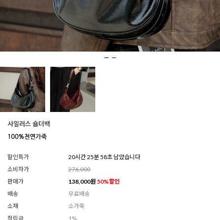
사일러스 숄더백
할인특가
20시간 25분 54초 남았습니다
소비자가
276,000
판매가
138,000
원
50
%할인
배송
무료배송
소재
소가죽
적립금
1%