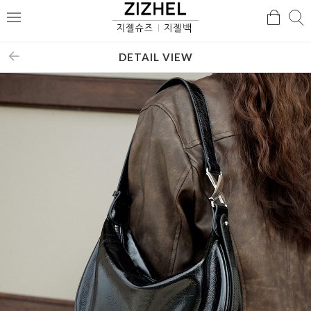
검
검
메
색
색
뉴
DETAIL VIEW