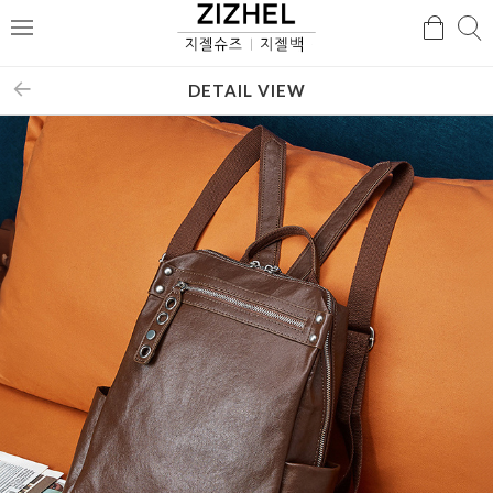
검
검
메
색
색
뉴
DETAIL VIEW