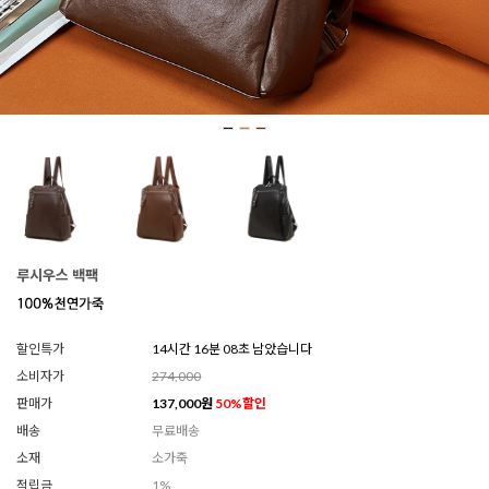
루시우스 백팩
할인특가
14시간 16분 06초 남았습니다
소비자가
274,000
판매가
137,000
원
50
%할인
배송
무료배송
소재
소가죽
적립금
1%