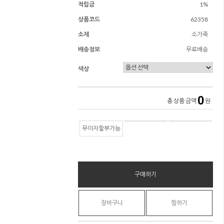
적립금
1%
상품코드
62358
소재
소가죽
배송정보
무료배송
색상
0
총 상품 금액
원
무이자할부가능
구매하기
장바구니
찜하기