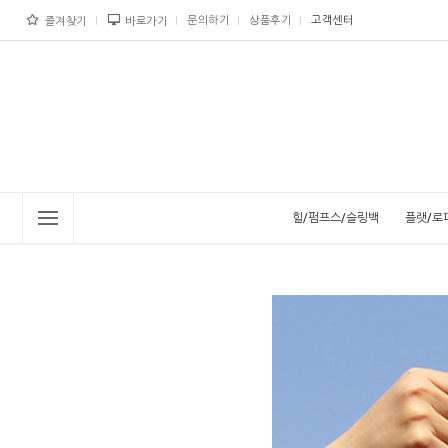
문의하기
상품후기
고객센터
즐겨찾기
바로가기
힐/펌프스/슬링백
플랫/로