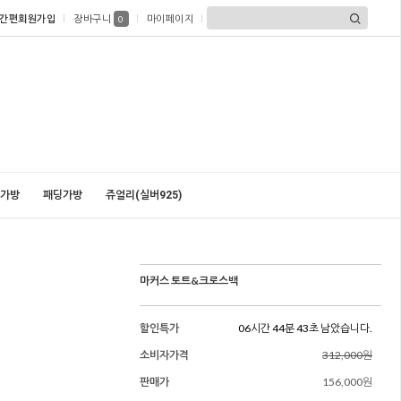
간편회원가입
장바구니
마이페이지
0
가방
패딩가방
쥬얼리(실버925)
마커스 토트&크로스백
할인특가
06시간 44분 41초 남았습니다.
소비자가격
312,000원
판매가
156,000원