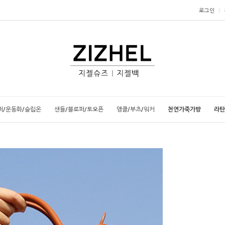
로그인
퍼/운동화/슬립온
샌들/블로퍼/토오픈
앵클/부츠/워커
천연가죽가방
라탄