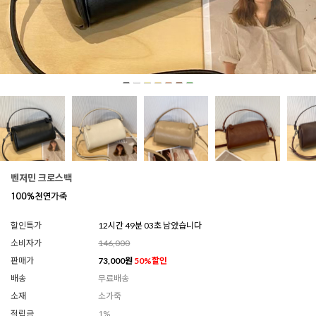
벤저민 크로스백
할인특가
12시간 49분 00초 남았습니다
소비자가
146,000
판매가
73,000
원
50
%할인
배송
무료배송
소재
소가죽
적립금
1%