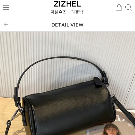
검
검
메
색
색
뉴
DETAIL VIEW