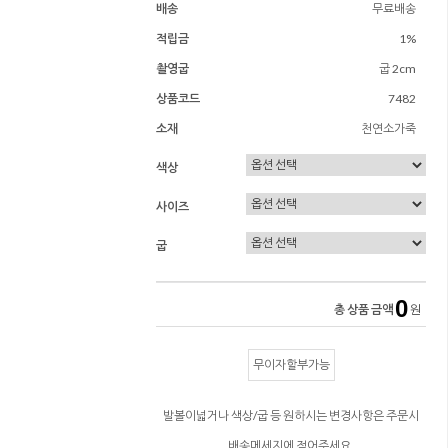
배송
무료배송
적립금
1%
촬영굽
굽 2cm
상품코드
7482
소재
천연소가죽
색상
사이즈
굽
0
총 상품 금액
원
무이자할부가능
발볼이넓거나 색상/굽 등 원하시는 변경사항은 주문시
배송메세지에 적어주세요.