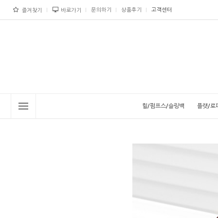
문의하기
상품후기
고객센터
즐겨찾기
바로가기
힐/펌프스/슬링백
플랫/로