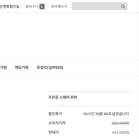
간편회원가입
장바구니
마이페이지
0
가방
패딩가방
쥬얼리(실버925)
프리돈 스퀘어 로퍼
할인특가
01시간 50분 43초 남았습니다
소비자가격
322,000원
판매가
161,000원