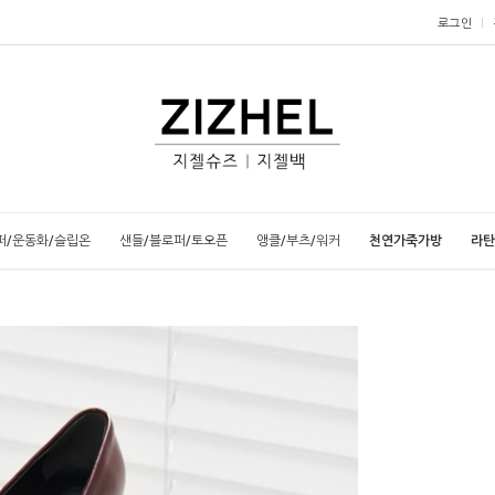
로그인
퍼/운동화/슬립온
샌들/블로퍼/토오픈
앵클/부츠/워커
천연가죽가방
라탄