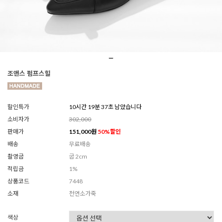
조앤스 펌프스힐
할인특가
10시간 19분 35초 남았습니다
소비자가
302,000
판매가
151,000
원
50
%할인
배송
무료배송
촬영굽
굽 2cm
적립금
1%
상품코드
7448
소재
천연소가죽
색상