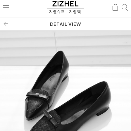
검
검
메
색
색
뉴
DETAIL VIEW