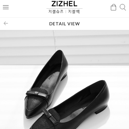
검
검
메
색
색
뉴
DETAIL VIEW