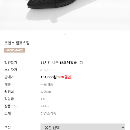
조앤스 펌프스힐
할인특가
11시간 42분 16초 남았습니다
소비자가
302,000
판매가
151,000
원
50
%할인
배송
무료배송
촬영굽
굽 2cm
적립금
1%
상품코드
7448
소재
천연소가죽
색상