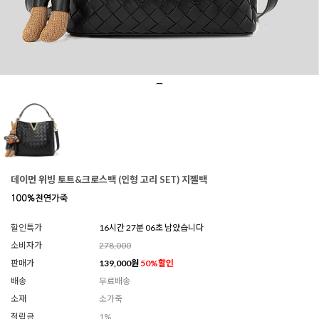
데이먼 위빙 토트&크로스백 (인형 고리 SET) 지젤백
할인특가
16시간 27분 04초 남았습니다
소비자가
278,000
판매가
139,000
원
50
%할인
배송
무료배송
소재
소가죽
적립금
1%