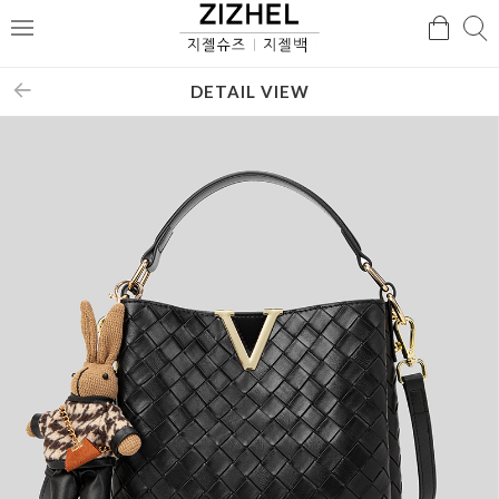
검
검
메
색
색
뉴
DETAIL VIEW