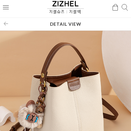
검
검
메
색
색
뉴
DETAIL VIEW