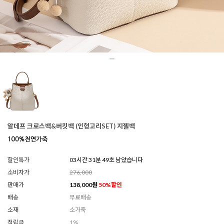
알데프 크로스백&버킷백 (인형고리SET) 지젤백
할인특가
03시간 31분 45초 남았습니다
소비자가
276,000
판매가
138,000
원
50
%할인
배송
무료배송
소재
소가죽
적립금
1%