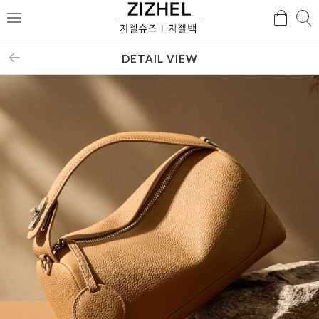
검
검
메
색
색
뉴
DETAIL VIEW