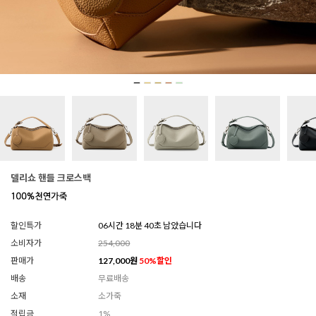
델리쇼 핸들 크로스백
할인특가
06시간 18분 37초 남았습니다
소비자가
254,000
판매가
127,000
원
50
%할인
배송
무료배송
소재
소가죽
적립금
1%