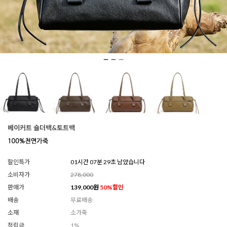
베이커트 숄더백&토트백
할인특가
01시간 07분 26초 남았습니다
소비자가
278,000
판매가
139,000
원
50
%할인
배송
무료배송
소재
소가죽
적립금
1%