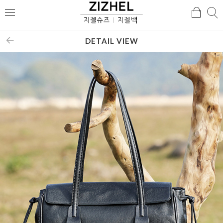
검
검
메
색
색
뉴
DETAIL VIEW