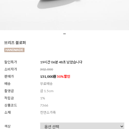
브리즈 블로퍼
할인특가
19시간 06분 46초 남았습니다
소비자가
302,000
판매가
151,000
원
50
%할인
배송
무료배송
촬영굽
굽 1.5cm
적립금
1%
상품코드
7366
소재
천연소가죽
색상