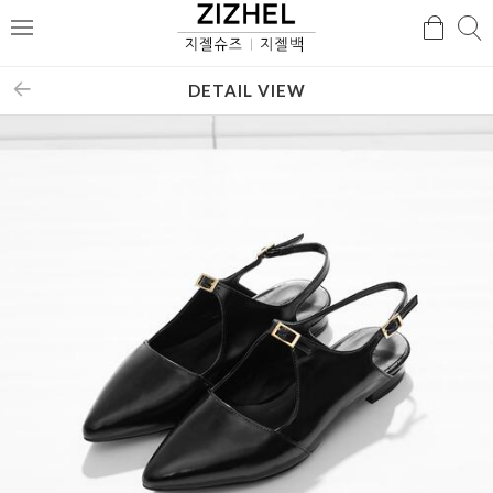
검
검
메
색
색
뉴
DETAIL VIEW