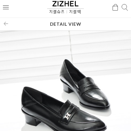
검
검
메
색
색
뉴
DETAIL VIEW