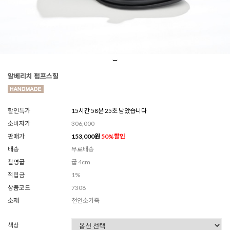
알베리치 펌프스힐
할인특가
15시간 58분 23초 남았습니다
소비자가
306,000
판매가
153,000
원
50
%할인
배송
무료배송
촬영굽
굽 4cm
적립금
1%
상품코드
7308
소재
천연소가죽
색상