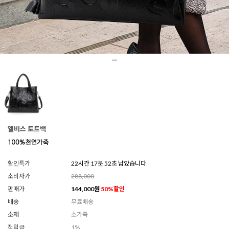
앨비스 토트백
할인특가
22시간 17분 49초 남았습니다
소비자가
288,000
판매가
144,000
원
50
%할인
배송
무료배송
소재
소가죽
적립금
1%