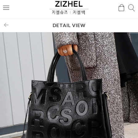
검
검
메
색
색
뉴
DETAIL VIEW