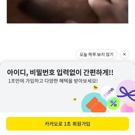
오늘 하루 보지 않기
카카오로
1초 회원가입
메뉴
홈
찜
장바구니
앱다운
마이