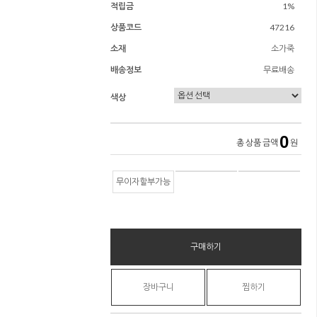
적립금
1%
상품코드
47216
소재
소가죽
배송정보
무료배송
색상
0
총 상품 금액
원
무이자할부가능
구매하기
장바구니
찜하기