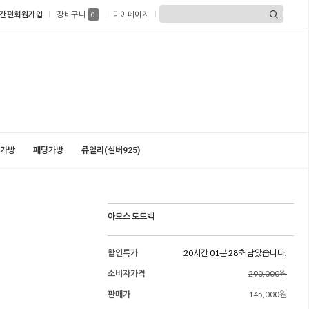
간편회원가입
장바구니
마이페이지
0
가방
패딩가방
쥬얼리(실버925)
아모스 토트백
할인특가
20시간 01분 26초 남았습니다.
소비자가격
290,000원
판매가
145,000원