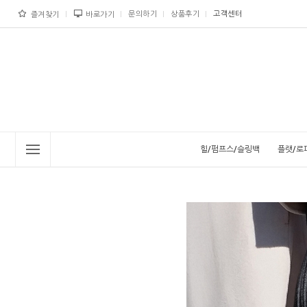
문의하기
상품후기
고객센터
즐겨찾기
바로가기
힐/펌프스/슬링백
플랫/로