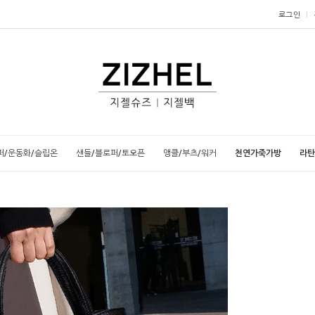
로그인
퍼/운동화/슬립온
샌들/블로퍼/토오픈
앵클/부츠/워커
천연가죽가방
라탄