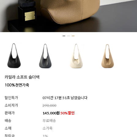
카밀라 소프트 숄더백
할인특가
07시간 17분 49초 남았습니다
소비자가
290,000
판매가
145,000
원
50
%할인
배송
무료배송
소재
소가죽
적립금
1%