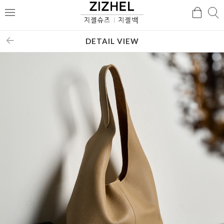
검
검
메
색
색
뉴
DETAIL VIEW