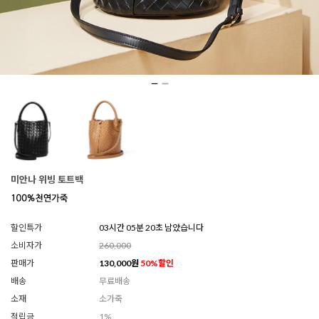
미안나 위빙 토트백
할인특가
03시간 05분 18초 남았습니다
소비자가
260,000
판매가
130,000
원
50
%할인
배송
무료배송
소재
소가죽
적립금
1%