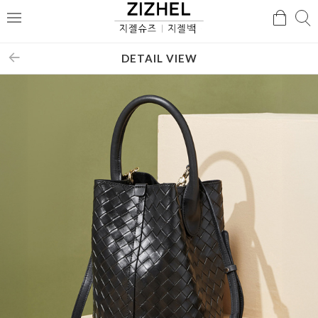
검
검
메
색
색
뉴
DETAIL VIEW